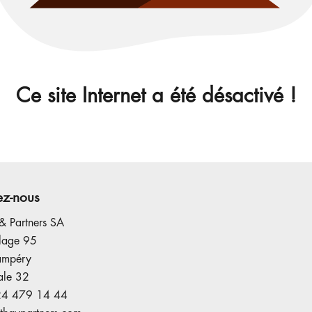
Ce site Internet a été désactivé !
ez-nous
& Partners SA
llage 95
ampéry
ale 32
24 479 14 44