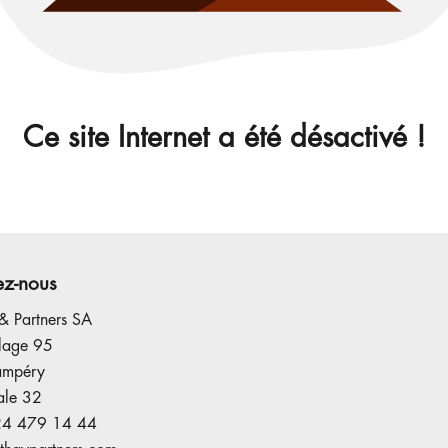
Ce site Internet a été désactivé !
ez-nous
& Partners SA
llage 95
ampéry
ale 32
24 479 14 44